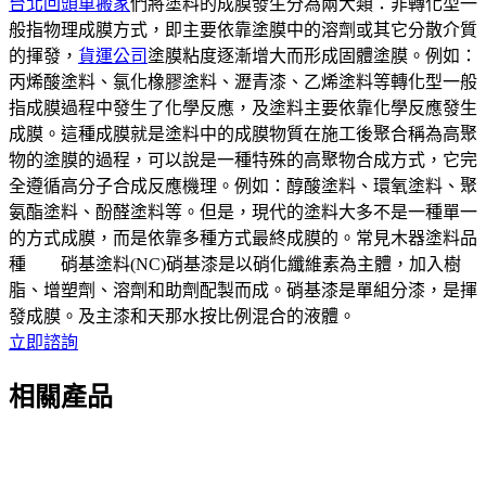
台北回頭車搬家
們將塗料的成膜發生分為兩大類：非轉化型一
般指物理成膜方式，即主要依靠塗膜中的溶劑或其它分散介質
的揮發，
貨運公司
塗膜粘度逐漸增大而形成固體塗膜。例如：
丙烯酸塗料、氯化橡膠塗料、瀝青漆、乙烯塗料等轉化型一般
指成膜過程中發生了化學反應，及塗料主要依靠化學反應發生
成膜。這種成膜就是塗料中的成膜物質在施工後聚合稱為高聚
物的塗膜的過程，可以說是一種特殊的高聚物合成方式，它完
全遵循高分子合成反應機理。例如：醇酸塗料、環氧塗料、聚
氨酯塗料、酚醛塗料等。但是，現代的塗料大多不是一種單一
的方式成膜，而是依靠多種方式最終成膜的。常見木器塗料品
種 硝基塗料(NC)硝基漆是以硝化纖維素為主體，加入樹
脂、增塑劑、溶劑和助劑配製而成。硝基漆是單組分漆，是揮
發成膜。及主漆和天那水按比例混合的液體。
立即諮詢
相關產品