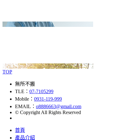
TOP
無所不搬
TLE：
07-7105299
Mobile：
0931-119-999
EMAIL：
o8886663@gmail.com
© Copyright All Rights Reserved
首頁
產品介紹